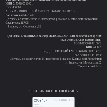
ИНН
01506199310061
БИК
440001
АККУМУЛЯЦИОННЫЙ СЧЕТ,
Р/с:
4402041001001203
Код платежа:
14222400
Центральное казначейство Министерства финансов Кыргызской Республики
Свердловский РОК
г. Бишкек, ул. Московская,62
Для ПЛАТЕЛЬЩИКОВ за сбор ИСПОЛЬЗОВАНИЯ объектов авторских
прав реквизиты не поменялись:
ИНН
01506199310061
БИК
440001
Р/с
,
ДЕПОЗИТНЫЙ СЧЕТ
:4402041103014281
Код платежа:14511900
Центральное казначейство Министерства финансов Кыргызской Республики
г. Бишкек, ул. Московская,62
Свердловский РОК
.
СЧЕТЧИК ПОСЕТИТЕЛЕЙ САЙТА
2659457
TOTAL