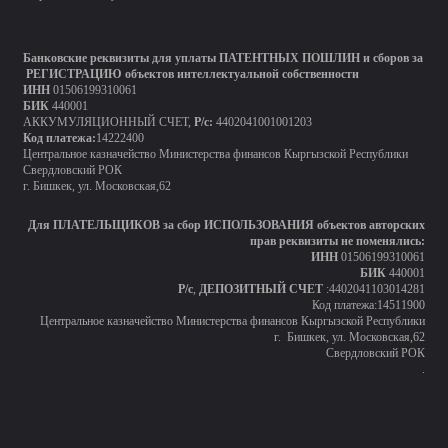
Банковские реквизиты для уплаты ПАТЕНТНЫХ ПОШЛИН и сборов за
РЕГИСТРАЦИЮ объектов интеллектуальной собственности
ИНН
01506199310061
БИК
440001
АККУМУЛЯЦИОННЫЙ СЧЕТ,
Р/с:
4402041001001203
Код платежа:
14222400
Центральное казначейство Министерства финансов Кыргызской Республики
Свердловский РОК
г. Бишкек, ул. Московская,62
Для ПЛАТЕЛЬЩИКОВ за сбор ИСПОЛЬЗОВАНИЯ объектов авторских
прав реквизиты не поменялись:
ИНН
01506199310061
БИК
440001
Р/с
,
ДЕПОЗИТНЫЙ СЧЕТ
:4402041103014281
Код платежа:14511900
Центральное казначейство Министерства финансов Кыргызской Республики
г. Бишкек, ул. Московская,62
Свердловский РОК
.