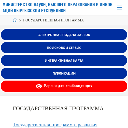
Перейти
М
И
Н
И
С
Т
Е
Р
С
Т
В
О
Н
А
У
К
И
,
В
Ы
С
Ш
Е
Г
О
О
Б
Р
А
З
О
В
А
Н
И
Я
И
И
Н
Н
О
В
к
А
Ц
И
Й
К
Ы
Р
Г
Ы
З
С
К
О
Й
Р
Е
С
П
У
Б
Л
И
К
И
содержимому
Главная
ГОСУДАРСТВЕННАЯ ПРОГРАММА
ЭЛЕКТРОННАЯ ПОДАЧА ЗАЯВОК
ПОИСКОВОЙ СЕРВИС
ИНТЕРАКТИВНАЯ КАРТА
ПУБЛИКАЦИИ
Версия для слабовидящих
ГОСУДАРСТВЕННАЯ ПРОГРАММА
Государственная программа развития