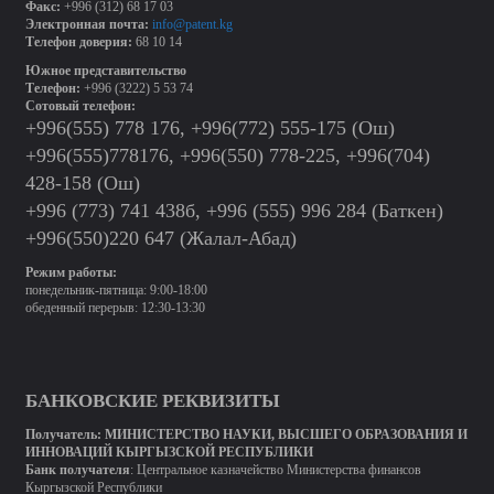
Факс:
+996 (312) 68 17 03
Электронная почта:
info@patent.kg
Телефон доверия:
68 10 14
Южное представительство
Телефон:
+996 (3222) 5 53 74
Сотовый телефон:
+996(555) 778 176, +996(772) 555-175 (Ош)
+996(555)778176, +996(550) 778-225, +996(704)
428-158 (Ош)
+996 (773) 741 438б, +996 (555) 996 284 (Баткен)
+996(550)220 647 (Жалал-Абад)
Режим работы:
понедельник-пятница: 9:00-18:00
обеденный перерыв: 12:30-13:30
БАНКОВСКИЕ РЕКВИЗИТЫ
Получатель:
МИНИСТЕРСТВО
НАУКИ, ВЫСШЕГО ОБРАЗОВАНИЯ И
ИННОВАЦИЙ КЫРГЫЗСКОЙ РЕСПУБЛИКИ
Банк получателя
: Центральное казначейство Министерства финансов
Кыргызской Республики