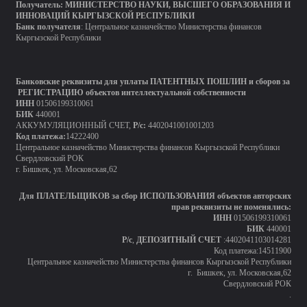
Получатель:
МИНИСТЕРСТВО
НАУКИ, ВЫСШЕГО ОБРАЗОВАНИЯ И
ИННОВАЦИЙ КЫРГЫЗСКОЙ РЕСПУБЛИКИ
Банк получателя
: Центральное казначейство Министерства финансов
Кыргызской Республики
Банковские реквизиты для уплаты ПАТЕНТНЫХ ПОШЛИН и сборов за
РЕГИСТРАЦИЮ объектов интеллектуальной собственности
ИНН
01506199310061
БИК
440001
АККУМУЛЯЦИОННЫЙ СЧЕТ,
Р/с:
4402041001001203
Код платежа:
14222400
Центральное казначейство Министерства финансов Кыргызской Республики
Свердловский РОК
г. Бишкек, ул. Московская,62
Для ПЛАТЕЛЬЩИКОВ за сбор ИСПОЛЬЗОВАНИЯ объектов авторских
прав реквизиты не поменялись:
ИНН
01506199310061
БИК
440001
Р/с
,
ДЕПОЗИТНЫЙ СЧЕТ
:4402041103014281
Код платежа:14511900
Центральное казначейство Министерства финансов Кыргызской Республики
г. Бишкек, ул. Московская,62
Свердловский РОК
.