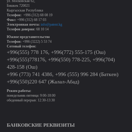
ул. Московская 62,
Бишкек 720021
Кыргызская Республика
Телефон:
+996 (312) 68 08 19
Факс:
+996 (312) 68 17 03
Электронная почта:
info@patent.kg
Телефон доверия:
68 10 14
Южное представительство
Телефон:
+996 (3222) 5 53 74
Сотовый телефон:
+996(555) 778 176, +996(772) 555-175 (Ош)
+996(555)778176, +996(550) 778-225, +996(704)
428-158 (Ош)
+996 (773) 741 438б, +996 (555) 996 284 (Баткен)
+996(550)220 647 (Жалал-Абад)
Режим работы:
понедельник-пятница: 9:00-18:00
обеденный перерыв: 12:30-13:30
БАНКОВСКИЕ РЕКВИЗИТЫ