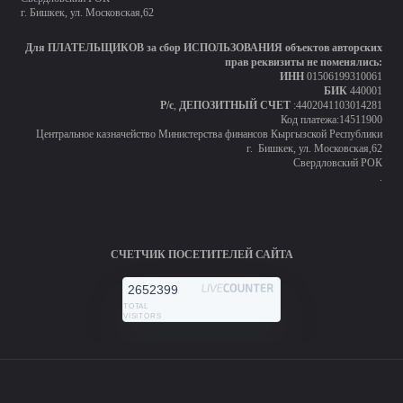
г. Бишкек, ул. Московская,62
Для ПЛАТЕЛЬЩИКОВ за сбор ИСПОЛЬЗОВАНИЯ объектов авторских
прав реквизиты не поменялись:
ИНН
01506199310061
БИК
440001
Р/с
,
ДЕПОЗИТНЫЙ СЧЕТ
:4402041103014281
Код платежа:14511900
Центральное казначейство Министерства финансов Кыргызской Республики
г. Бишкек, ул. Московская,62
Свердловский РОК
.
СЧЕТЧИК ПОСЕТИТЕЛЕЙ САЙТА
2652399
TOTAL
VISITORS