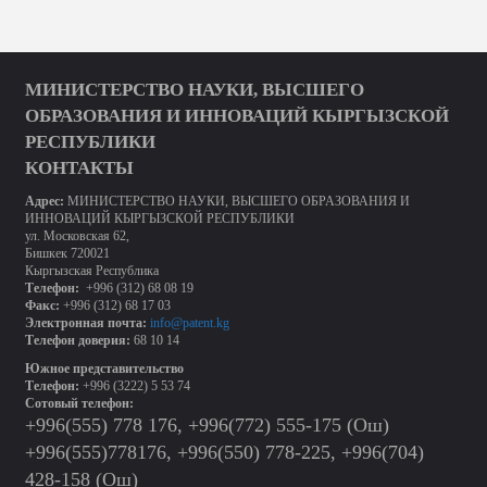
МИНИСТЕРСТВО НАУКИ, ВЫСШЕГО
ОБРАЗОВАНИЯ И ИННОВАЦИЙ КЫРГЫЗСКОЙ
РЕСПУБЛИКИ
КОНТАКТЫ
Адрес:
МИНИСТЕРСТВО НАУКИ, ВЫСШЕГО ОБРАЗОВАНИЯ И
ИННОВАЦИЙ КЫРГЫЗСКОЙ РЕСПУБЛИКИ
ул. Московская 62,
Бишкек 720021
Кыргызская Республика
Телефон:
+996 (312) 68 08 19
Факс:
+996 (312) 68 17 03
Электронная почта:
info@patent.kg
Телефон доверия:
68 10 14
Южное представительство
Телефон:
+996 (3222) 5 53 74
Сотовый телефон:
+996(555) 778 176, +996(772) 555-175 (Ош)
+996(555)778176, +996(550) 778-225, +996(704)
428-158 (Ош)