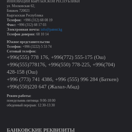
ИННОВАЦИЙ КЫРГЫЗСКОЙ РЕСПУБЛИКИ
ул. Московская 62,
Бишкек 720021
Кыргызская Республика
Телефон:
+996 (312) 68 08 19
Факс:
+996 (312) 68 17 03
Электронная почта:
info@patent.kg
Телефон доверия:
68 10 14
Южное представительство
Телефон:
+996 (3222) 5 53 74
Сотовый телефон:
+996(555) 778 176, +996(772) 555-175 (Ош)
+996(555)778176, +996(550) 778-225, +996(704)
428-158 (Ош)
+996 (773) 741 438б, +996 (555) 996 284 (Баткен)
+996(550)220 647 (Жалал-Абад)
Режим работы:
понедельник-пятница: 9:00-18:00
обеденный перерыв: 12:30-13:30
БАНКОВСКИЕ РЕКВИЗИТЫ