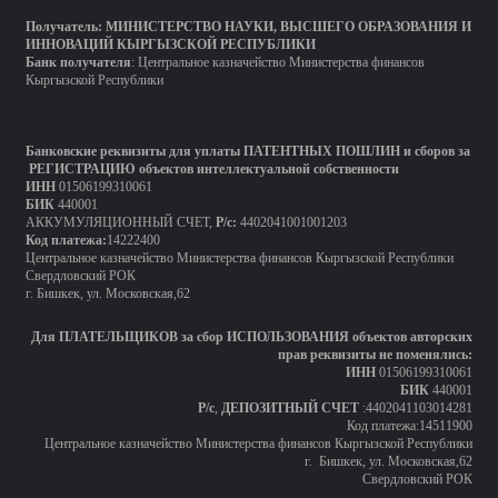
Получатель:
МИНИСТЕРСТВО
НАУКИ, ВЫСШЕГО ОБРАЗОВАНИЯ И
ИННОВАЦИЙ КЫРГЫЗСКОЙ РЕСПУБЛИКИ
Банк получателя
: Центральное казначейство Министерства финансов
Кыргызской Республики
Банковские реквизиты для уплаты ПАТЕНТНЫХ ПОШЛИН и сборов за
РЕГИСТРАЦИЮ объектов интеллектуальной собственности
ИНН
01506199310061
БИК
440001
АККУМУЛЯЦИОННЫЙ СЧЕТ,
Р/с:
4402041001001203
Код платежа:
14222400
Центральное казначейство Министерства финансов Кыргызской Республики
Свердловский РОК
г. Бишкек, ул. Московская,62
Для ПЛАТЕЛЬЩИКОВ за сбор ИСПОЛЬЗОВАНИЯ объектов авторских
прав реквизиты не поменялись:
ИНН
01506199310061
БИК
440001
Р/с
,
ДЕПОЗИТНЫЙ СЧЕТ
:4402041103014281
Код платежа:14511900
Центральное казначейство Министерства финансов Кыргызской Республики
г. Бишкек, ул. Московская,62
Свердловский РОК
.