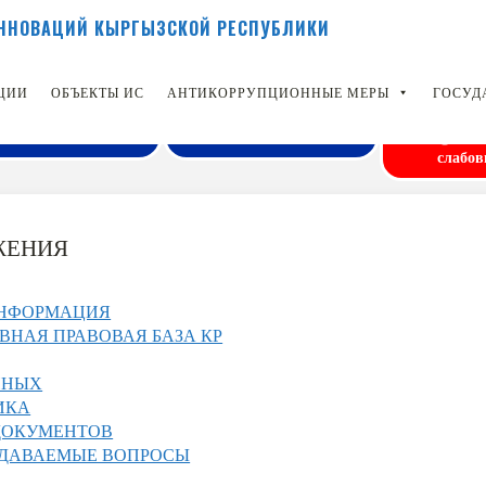
Н
Н
О
В
А
Ц
И
Й
К
Ы
Р
Г
Ы
З
С
К
О
Й
Р
Е
С
П
У
Б
Л
И
К
И
ЦИИ
ОБЪЕКТЫ ИС
АНТИКОРРУПЦИОННЫЕ МЕРЫ
ГОСУД
Вер
ТЕРАКТИВНАЯ КАРТА
ПУБЛИКАЦИИ
слабо
ЖЕНИЯ
НФОРМАЦИЯ
ВНАЯ ПРАВОВАЯ БАЗА КР
ННЫХ
ИКА
ДОКУМЕНТОВ
АДАВАЕМЫЕ ВОПРОСЫ