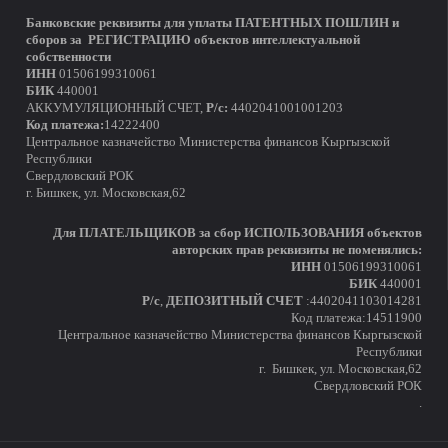
Банковские реквизиты для уплаты ПАТЕНТНЫХ ПОШЛИН и
сборов за РЕГИСТРАЦИЮ объектов интеллектуальной
собственности
ИНН
01506199310061
БИК
440001
АККУМУЛЯЦИОННЫЙ СЧЕТ,
Р/с:
4402041001001203
Код платежа:
14222400
Центральное казначейство Министерства финансов Кыргызской
Республики
Свердловский РОК
г. Бишкек, ул. Московская,62
Для ПЛАТЕЛЬЩИКОВ за сбор ИСПОЛЬЗОВАНИЯ объектов
авторских прав реквизиты не поменялись:
ИНН
01506199310061
БИК
440001
Р/с
,
ДЕПОЗИТНЫЙ СЧЕТ
:4402041103014281
Код платежа:14511900
Центральное казначейство Министерства финансов Кыргызской
Республики
г. Бишкек, ул. Московская,62
Свердловский РОК
.